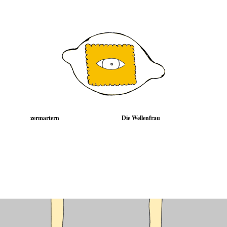
zermartern
Die Wellenfrau