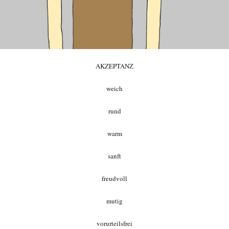
AKZEPTANZ
weich
rund
warm
sanft
freudvoll
mutig
vorurteilsfrei