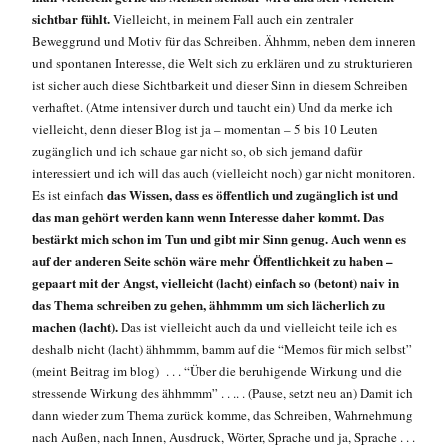
sichtbar fühlt.
Vielleicht, in meinem Fall auch ein zentraler
Beweggrund und Motiv für das Schreiben. Ähhmm, neben dem inneren
und spontanen Interesse, die Welt sich zu erklären und zu strukturieren
ist sicher auch diese Sichtbarkeit und dieser Sinn in diesem Schreiben
verhaftet. (Atme intensiver durch und taucht ein) Und da merke ich
vielleicht, denn dieser Blog ist ja – momentan – 5 bis 10 Leuten
zugänglich und ich schaue gar nicht so, ob sich jemand dafür
interessiert und ich will das auch (vielleicht noch) gar nicht monitoren.
das Wissen, dass es öffentlich und zugänglich ist und
Es ist einfach
das man gehört werden kann wenn Interesse daher kommt. Das
bestärkt mich schon im Tun und gibt mir Sinn genug. Auch wenn es
auf der anderen Seite schön wäre mehr Öffentlichkeit zu haben –
gepaart mit der Angst, vielleicht (lacht) einfach so (betont) naiv in
das Thema schreiben zu gehen, ähhmmm um sich lächerlich zu
machen (lacht).
Das ist vielleicht auch da und vielleicht teile ich es
deshalb nicht (lacht) ähhmmm, bamm auf die “Memos für mich selbst”
(meint Beitrag im blog) . . . “Über die beruhigende Wirkung und die
stressende Wirkung des ähhmmm” . . .. . (Pause, setzt neu an) Damit ich
dann wieder zum Thema zurück komme, das Schreiben, Wahrnehmung
nach Außen, nach Innen, Ausdruck, Wörter, Sprache und ja, Sprache . . .