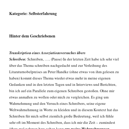
Kategorie:
Selbsterfahrung
Hinter dem Geschriebenen
Transkription eines Assoziationsversuches übers
Schreiben:
Schreiben, ….. (Pause) In der letzten Zeit habe ich sehr viel
über das Thema schreiben nachgedacht und zur Verleihung des
Litaraturnobelpreises an Peter Handke (ohne etwas von ihm gelesen zu
haben) kommt dieses Thema wieder etwas mehr in meine eigenen
Gedanken und in den letzten Tagen und in Interviews und Berichten,
bin ich auf ein Parallele zum eigenen Schreiben gestoßen. Ohne mir
etwas anmaßen zu wollen oder mich zu vergleichen. Es ging um
Wahrnehmung und den Versuch eines Schreibers, seine eigene
Weltwahrnehmung in Worte zu kleiden und in diesem Kontext hat das
Schreiben für mich selbst ziemlich große Bedeutung, weil ich fühle
sehr oft im Moment des Schreiben, dass ich mir die Zeit – zumindest
um meine Wahrnehmungen
öfters mal nehmen bzw geben kann