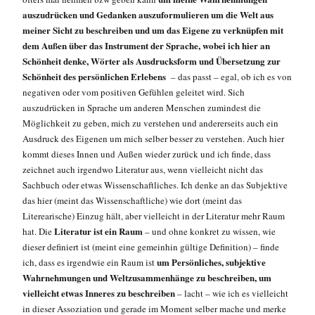
auszudrücken und Gedanken auszuformulieren um die Welt aus
meiner Sicht zu beschreiben und um das Eigene zu verknüpfen mit
dem Außen über das Instrument der Sprache, wobei ich hier an
Schönheit denke, Wörter als Ausdrucksform und Übersetzung zur
Schönheit des persönlichen Erlebens
– das passt – egal, ob ich es von
negativen oder vom positiven Gefühlen geleitet wird. Sich
auszudrücken in Sprache um anderen Menschen zumindest die
Möglichkeit zu geben, mich zu verstehen und andererseits auch ein
Ausdruck des Eigenen um mich selber besser zu verstehen. Auch hier
kommt dieses Innen und Außen wieder zurück und ich finde, dass
zeichnet auch irgendwo Literatur aus, wenn vielleicht nicht das
Sachbuch oder etwas Wissenschaftliches. Ich denke an das Subjektive
das hier (meint das Wissenschaftliche) wie dort (meint das
Literearische) Einzug hält, aber vielleicht in der Literatur mehr Raum
Literatur ist ein Raum
hat. Die
– und ohne konkret zu wissen, wie
dieser definiert ist (meint eine gemeinhin gültige Definition) – finde
um Persönliches, subjektive
ich, dass es irgendwie ein Raum ist
Wahrnehmungen und Weltzusammenhänge zu beschreiben, um
vielleicht etwas Inneres zu beschreiben
– lacht – wie ich es vielleicht
in dieser Assoziation und gerade im Moment selber mache und merke