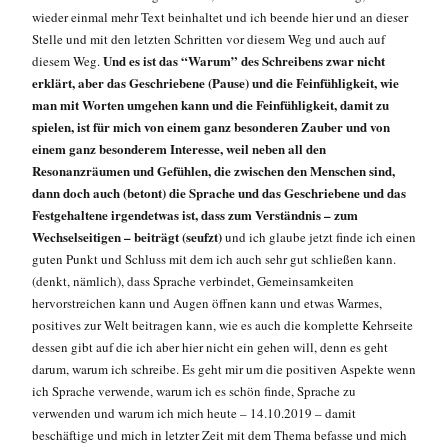
wieder einmal mehr Text beinhaltet und ich beende hier und an dieser
Stelle und mit den letzten Schritten vor diesem Weg und auch auf
Und es ist das “Warum” des Schreibens zwar nicht
diesem Weg.
erklärt, aber das Geschriebene (Pause) und die Feinfühligkeit, wie
man mit Worten umgehen kann und die Feinfühligkeit, damit zu
spielen, ist für mich von einem ganz besonderen Zauber und von
einem ganz besonderem Interesse, weil neben all den
Resonanzräumen und Gefühlen, die zwischen den Menschen sind,
dann doch auch (betont) die Sprache und das Geschriebene und das
Festgehaltene irgendetwas ist, dass zum Verständnis – zum
Wechselseitigen – beiträgt (seufzt)
und ich glaube jetzt finde ich einen
guten Punkt und Schluss mit dem ich auch sehr gut schließen kann.
(denkt, nämlich), dass Sprache verbindet, Gemeinsamkeiten
hervorstreichen kann und Augen öffnen kann und etwas Warmes,
positives zur Welt beitragen kann, wie es auch die komplette Kehrseite
dessen gibt auf die ich aber hier nicht ein gehen will, denn es geht
darum, warum ich schreibe. Es geht mir um die positiven Aspekte wenn
ich Sprache verwende, warum ich es schön finde, Sprache zu
verwenden und warum ich mich heute – 14.10.2019 – damit
beschäftige und mich in letzter Zeit mit dem Thema befasse und mich