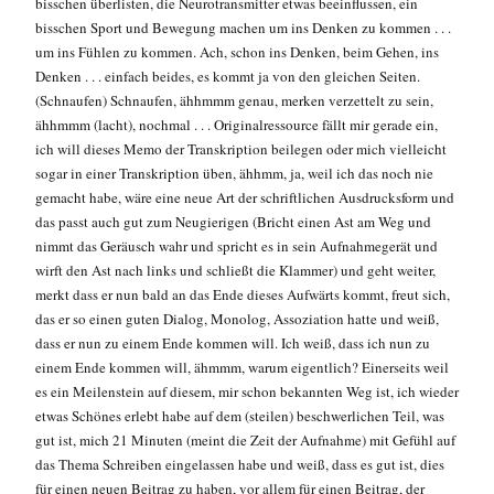
bisschen überlisten, die Neurotransmitter etwas beeinflussen, ein
bisschen Sport und Bewegung machen um ins Denken zu kommen . . .
um ins Fühlen zu kommen. Ach, schon ins Denken, beim Gehen, ins
Denken . . . einfach beides, es kommt ja von den gleichen Seiten.
(Schnaufen) Schnaufen, ähhmmm genau, merken verzettelt zu sein,
ähhmmm (lacht), nochmal . . . Originalressource fällt mir gerade ein,
ich will dieses Memo der Transkription beilegen oder mich vielleicht
sogar in einer Transkription üben, ähhmm, ja, weil ich das noch nie
gemacht habe, wäre eine neue Art der schriftlichen Ausdrucksform und
das passt auch gut zum Neugierigen (Bricht einen Ast am Weg und
nimmt das Geräusch wahr und spricht es in sein Aufnahmegerät und
wirft den Ast nach links und schließt die Klammer) und geht weiter,
merkt dass er nun bald an das Ende dieses Aufwärts kommt, freut sich,
das er so einen guten Dialog, Monolog, Assoziation hatte und weiß,
dass er nun zu einem Ende kommen will. Ich weiß, dass ich nun zu
einem Ende kommen will, ähmmm, warum eigentlich? Einerseits weil
es ein Meilenstein auf diesem, mir schon bekannten Weg ist, ich wieder
etwas Schönes erlebt habe auf dem (steilen) beschwerlichen Teil, was
gut ist, mich 21 Minuten (meint die Zeit der Aufnahme) mit Gefühl auf
das Thema Schreiben eingelassen habe und weiß, dass es gut ist, dies
für einen neuen Beitrag zu haben, vor allem für einen Beitrag, der