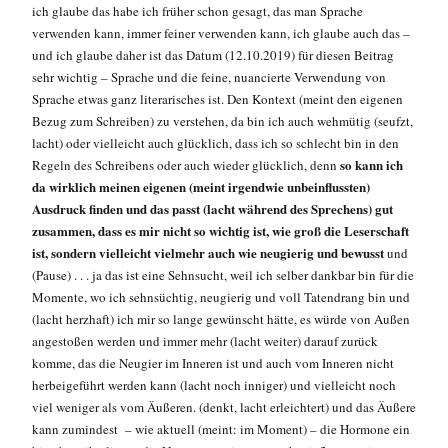
ich glaube das habe ich früher schon gesagt, das man Sprache
verwenden kann, immer feiner verwenden kann, ich glaube auch das –
und ich glaube daher ist das Datum (12.10.2019) für diesen Beitrag
sehr wichtig – Sprache und die feine, nuancierte Verwendung von
Sprache etwas ganz literarisches ist. Den Kontext (meint den eigenen
Bezug zum Schreiben) zu verstehen, da bin ich auch wehmütig (seufzt,
lacht) oder vielleicht auch glücklich, dass ich so schlecht bin in den
so kann ich
Regeln des Schreibens oder auch wieder glücklich, denn
da wirklich meinen eigenen (meint irgendwie unbeinflussten)
Ausdruck finden und das passt (lacht während des Sprechens) gut
zusammen, dass es mir nicht so wichtig ist, wie groß die Leserschaft
ist, sondern vielleicht vielmehr auch wie neugierig und bewusst
und
(Pause) . . . ja das ist eine Sehnsucht, weil ich selber dankbar bin für die
Momente, wo ich sehnsüchtig, neugierig und voll Tatendrang bin und
(lacht herzhaft) ich mir so lange gewünscht hätte, es würde von Außen
angestoßen werden und immer mehr (lacht weiter) darauf zurück
komme, das die Neugier im Inneren ist und auch vom Inneren nicht
herbeigeführt werden kann (lacht noch inniger) und vielleicht noch
viel weniger als vom Äußeren. (denkt, lacht erleichtert) und das Äußere
kann zumindest – wie aktuell (meint: im Moment) – die Hormone ein