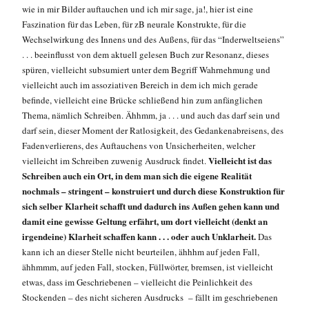
wie in mir Bilder auftauchen und ich mir sage, ja!, hier ist eine
Faszination für das Leben, für zB neurale Konstrukte, für die
Wechselwirkung des Innens und des Außens, für das “Inderweltseiens”
. . . beeinflusst von dem aktuell gelesen Buch zur Resonanz, dieses
spüren, vielleicht subsumiert unter dem Begriff Wahrnehmung und
vielleicht auch im assoziativen Bereich in dem ich mich gerade
befinde, vielleicht eine Brücke schließend hin zum anfänglichen
Thema, nämlich Schreiben. Ähhmm, ja . . . und auch das darf sein und
darf sein, dieser Moment der Ratlosigkeit, des Gedankenabreisens, des
Fadenverlierens, des Auftauchens von Unsicherheiten, welcher
Vielleicht ist das
vielleicht im Schreiben zuwenig Ausdruck findet.
Schreiben auch ein Ort, in dem man sich die eigene Realität
nochmals – stringent – konstruiert und durch diese Konstruktion für
sich selber Klarheit schafft und dadurch ins Außen gehen kann und
damit eine gewisse Geltung erfährt, um dort vielleicht (denkt an
irgendeine) Klarheit schaffen kann . . . oder auch Unklarheit.
Das
kann ich an dieser Stelle nicht beurteilen, ähhhm auf jeden Fall,
ähhmmm, auf jeden Fall, stocken, Füllwörter, bremsen, ist vielleicht
etwas, dass im Geschriebenen – vielleicht die Peinlichkeit des
Stockenden – des nicht sicheren Ausdrucks – fällt im geschriebenen