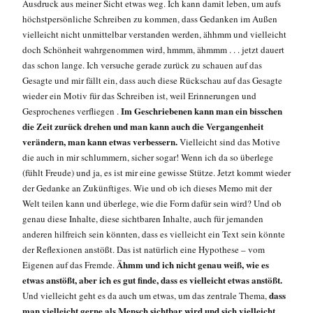
Ausdruck aus meiner Sicht etwas weg. Ich kann damit leben, um aufs
höchstpersönliche Schreiben zu kommen, dass Gedanken im Außen
vielleicht nicht unmittelbar verstanden werden, ähhmm und vielleicht
doch Schönheit wahrgenommen wird, hmmm, ähmmm . . . jetzt dauert
das schon lange. Ich versuche gerade zurück zu schauen auf das
Gesagte und mir fällt ein, dass auch diese Rückschau auf das Gesagte
wieder ein Motiv für das Schreiben ist, weil Erinnerungen und
Im Geschriebenen kann man ein bisschen
Gesprochenes verfliegen .
die Zeit zurück drehen und man kann auch die Vergangenheit
verändern, man kann etwas verbessern.
Vielleicht sind das Motive
die auch in mir schlummern, sicher sogar! Wenn ich da so überlege
(fühlt Freude) und ja, es ist mir eine gewisse Stütze. Jetzt kommt wieder
der Gedanke an Zukünftiges. Wie und ob ich dieses Memo mit der
Welt teilen kann und überlege, wie die Form dafür sein wird? Und ob
genau diese Inhalte, diese sichtbaren Inhalte, auch für jemanden
anderen hilfreich sein könnten, dass es vielleicht ein Text sein könnte
der Reflexionen anstößt. Das ist natürlich eine Hypothese – vom
Ähmm und ich nicht genau weiß, wie es
Eigenen auf das Fremde.
etwas anstößt, aber ich es gut finde, dass es vielleicht etwas anstößt.
dass
Und vielleicht geht es da auch um etwas, um das zentrale Thema,
man vielleicht gerne als Mensch sichtbar wird und sich vielleicht