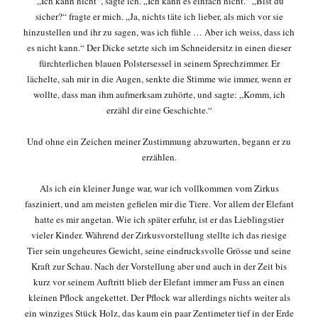
„Ich kann nicht“, sagte ich. „Ich kann es einfach nicht.“ „Bist du
sicher?“ fragte er mich. „Ja, nichts täte ich lieber, als mich vor sie
hinzustellen und ihr zu sagen, was ich fühle … Aber ich weiss, dass ich
es nicht kann.“ Der Dicke setzte sich im Schneidersitz in einen dieser
fürchterlichen blauen Polstersessel in seinem Sprechzimmer. Er
lächelte, sah mir in die Augen, senkte die Stimme wie immer, wenn er
wollte, dass man ihm aufmerksam zuhörte, und sagte: „Komm, ich
erzähl dir eine Geschichte.“
Und ohne ein Zeichen meiner Zustimmung abzuwarten, begann er zu
erzählen.
Als ich ein kleiner Junge war, war ich vollkommen vom Zirkus
fasziniert, und am meisten gefielen mir die Tiere. Vor allem der Elefant
hatte es mir angetan. Wie ich später erfuhr, ist er das Lieblingstier
vieler Kinder. Während der Zirkusvorstellung stellte ich das riesige
Tier sein ungeheures Gewicht, seine eindrucksvolle Grösse und seine
Kraft zur Schau. Nach der Vorstellung aber und auch in der Zeit bis
kurz vor seinem Auftritt blieb der Elefant immer am Fuss an einen
kleinen Pflock angekettet. Der Pflock war allerdings nichts weiter als
ein winziges Stück Holz, das kaum ein paar Zentimeter tief in der Erde