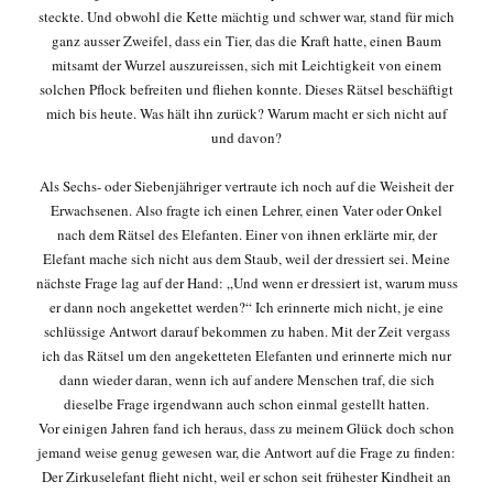
steckte. Und obwohl die Kette mächtig und schwer war, stand für mich
ganz ausser Zweifel, dass ein Tier, das die Kraft hatte, einen Baum
mitsamt der Wurzel auszureissen, sich mit Leichtigkeit von einem
solchen Pflock befreiten und fliehen konnte. Dieses Rätsel beschäftigt
mich bis heute. Was hält ihn zurück? Warum macht er sich nicht auf
und davon?
Als Sechs- oder Siebenjähriger vertraute ich noch auf die Weisheit der
Erwachsenen. Also fragte ich einen Lehrer, einen Vater oder Onkel
nach dem Rätsel des Elefanten. Einer von ihnen erklärte mir, der
Elefant mache sich nicht aus dem Staub, weil der dressiert sei. Meine
nächste Frage lag auf der Hand: „Und wenn er dressiert ist, warum muss
er dann noch angekettet werden?“ Ich erinnerte mich nicht, je eine
schlüssige Antwort darauf bekommen zu haben. Mit der Zeit vergass
ich das Rätsel um den angeketteten Elefanten und erinnerte mich nur
dann wieder daran, wenn ich auf andere Menschen traf, die sich
dieselbe Frage irgendwann auch schon einmal gestellt hatten.
Vor einigen Jahren fand ich heraus, dass zu meinem Glück doch schon
jemand weise genug gewesen war, die Antwort auf die Frage zu finden:
Der Zirkuselefant flieht nicht, weil er schon seit frühester Kindheit an