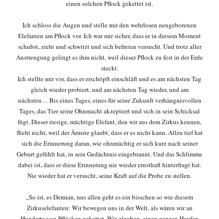
einen solchen Pflock gekettet ist.
Ich schloss die Augen und stelle mir den wehrlosen neugeborenen
Elefanten am Pflock vor. Ich war mir sicher, dass er in diesem Moment
schubst, zieht und schwitzt und sich befreien versucht. Und trotz aller
Anstrengung gelingt es ihm nicht, weil dieser Pflock zu fest in der Erde
steckt.
Ich stellte mir vor, dass er erschöpft einschläft und es am nächsten Tag
gleich wieder probiert, und am nächsten Tag wieder, und am
nächsten… Bis eines Tages, eines für seine Zukunft verhängnisvollen
Tages, das Tier seine Ohnmacht akzeptiert und sich in sein Schicksal
fügt. Dieser riesige, mächtige Elefant, den wir aus dem Zirkus kennen,
flieht nicht, weil der Ärmste glaubt, dass er es nicht kann. Allzu tief hat
sich die Erinnerung daran, wie ohnmächtig er sich kurz nach seiner
Geburt gefühlt hat, in sein Gedächtnis eingebrannt. Und das Schlimme
dabei ist, dass er diese Erinnerung nie wieder ernsthaft hinterfragt hat.
Nie wieder hat er versucht, seine Kraft auf die Probe zu stellen.
„So ist, es Demian, uns allen geht es ein bisschen so wie diesem
Zirkuselefanten: Wir bewegen uns in der Welt, als wären wir an
Hunderte von Pflöcken gekettet. Wir glauben, einen ganzen Haufen