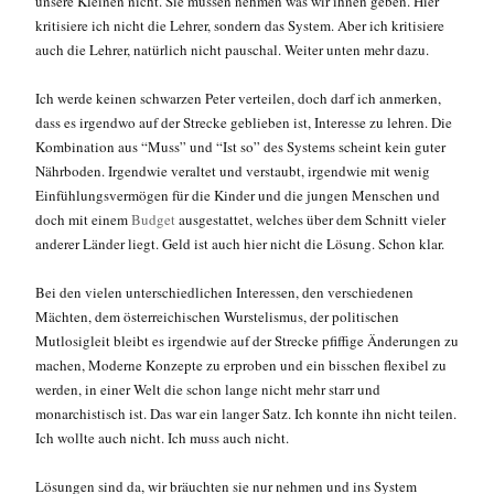
unsere Kleinen nicht. Sie müssen nehmen was wir ihnen geben. Hier
kritisiere ich nicht die Lehrer, sondern das System. Aber ich kritisiere
auch die Lehrer, natürlich nicht pauschal. Weiter unten mehr dazu.
Ich werde keinen schwarzen Peter verteilen, doch darf ich anmerken,
dass es irgendwo auf der Strecke geblieben ist, Interesse zu lehren. Die
Kombination aus “Muss” und “Ist so” des Systems scheint kein guter
Nährboden. Irgendwie veraltet und verstaubt, irgendwie mit wenig
Einfühlungsvermögen für die Kinder und die jungen Menschen und
doch mit einem
Budget
ausgestattet, welches über dem Schnitt vieler
anderer Länder liegt. Geld ist auch hier nicht die Lösung. Schon klar.
Bei den vielen unterschiedlichen Interessen, den verschiedenen
Mächten, dem österreichischen Wurstelismus, der politischen
Mutlosigleit bleibt es irgendwie auf der Strecke pfiffige Änderungen zu
machen, Moderne Konzepte zu erproben und ein bisschen flexibel zu
werden, in einer Welt die schon lange nicht mehr starr und
monarchistisch ist. Das war ein langer Satz. Ich konnte ihn nicht teilen.
Ich wollte auch nicht. Ich muss auch nicht.
Lösungen sind da, wir bräuchten sie nur nehmen und ins System