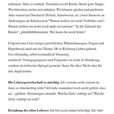
einbauen. Alles so einfach. Trotzdem soviel Köche. Keine gute Suppe.
Wir bräuchten nichts neu erfinden. Wir können spielen und probieren.
Aber warum hat Österreich (Politik, Schulwesen, etc.) kein Interesse an
Änderungen im Schulsystem? Warum wollen wir nicht Vorbilder sein?
Warum wollen wir nicht noch mehr investieren? “In die Zukunft der
Kinder”, gäääähhhhhnnnnnn. Wer kann das noch hören?
Folgend eine Liste einiger persönlichen Wahrnehmungen, Fragen und
Hypothesen rund um das Thema. Oft in Richtung Lehrer gehend.
Unvollständig, selbstverständlich! Einseitig,
natürlich!
Vorangegangenes und Folgendes ist nicht als Kränkung,
sondern als kritischer Spiegel gemeint.
Sorry für alles! Nicht aber für
den Anglizismus.
Die Lehrergewerkschaft so mächtig.
Ich verstehe nicht warum sie
dann so ohnmächtig wirkt? Ich habe zumindest noch nicht gehört, dass
sie – größere -Neuerungen anstrebt. Welche Ziele verfolgt sie? Welche
Ziele verfolgt sie echt?
Kränkung des alten Lehrers:
Ich bin noch immer beleidigt. Ich wäre