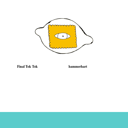
Final Tok Tok
hammerhart