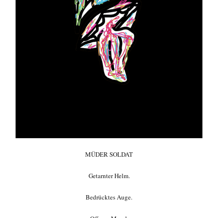
MÜDER SOLDAT
Getarnter Helm.
Bedrücktes Auge.