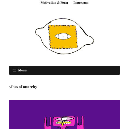
Motivation & Form
Impressum
Menü
vibes of anarchy