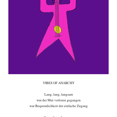
VIBES OF ANARCHY
Lang, lang, langsam
war der Mut verloren gegangen
war Bequemlichkeit der einfache Zugang