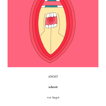
ANGST
schreit
vor Angst