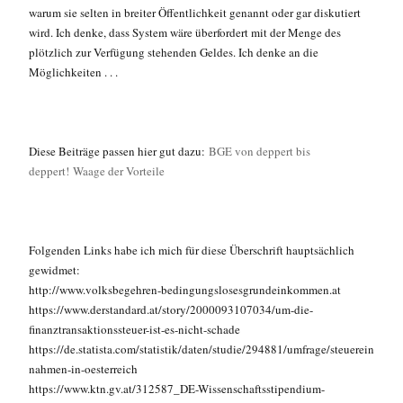
warum sie selten in breiter Öffentlichkeit genannt oder gar diskutiert
wird. Ich denke, dass System wäre überfordert mit der Menge des
plötzlich zur Verfügung stehenden Geldes. Ich denke an die
Möglichkeiten . . .
Diese Beiträge passen hier gut dazu:
BGE von deppert bis
deppert!
Waage der Vorteile
Folgenden Links habe ich mich für diese Überschrift hauptsächlich
gewidmet:
http://www.volksbegehren-bedingungslosesgrundeinkommen.at
https://www.derstandard.at/story/2000093107034/um-die-
finanztransaktionssteuer-ist-es-nicht-schade
https://de.statista.com/statistik/daten/studie/294881/umfrage/steuerein
nahmen-in-oesterreich
https://www.ktn.gv.at/312587_DE-Wissenschaftsstipendium-