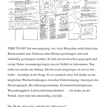
TIME TO GO? Ich war neugierig, wie viele Menschen wohl durch den
Klimawandel zum Verlassen ihrer Heimat gezwungen sind und
zukünftig gezwungen werden. So hab ich ein bisschen gegoogelt und
einige Daten zusammengetragen um ein Gefühl zu bekommen. Nun
stehe ich wieder am Anfang. Ich bin noch neugieriger als zuvor, bin –
leider – bestätigt in der Sorge. Es ist ziemlich ernst. Ich denke an die
möglichen Wechselwirkungen zwischen Erderwärmung, Ansteigen des
Meeresspiegels, Bevölkerungszunahme, Extremwetterereignissen,
Wasserknappheit, Lebensmittelunsicherheit . . . ich denke an die
Politik. Jetzt wird mir schwindlig, ich falle . . .
Du: He du, was is los, auf mit dir! Alles gucci?