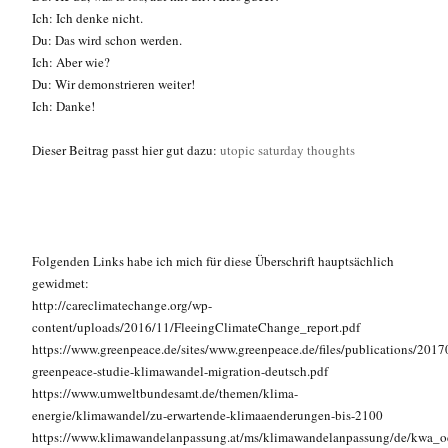
Ich: Ich denke nicht.
Du: Das wird schon werden.
Ich: Aber wie?
Du: Wir demonstrieren weiter!
Ich: Danke!
Dieser Beitrag passt hier gut dazu:
utopic saturday thoughts
Folgenden Links habe ich mich für diese Überschrift hauptsächlich
gewidmet:
http://careclimatechange.org/wp-
content/uploads/2016/11/FleeingClimateChange_report.pdf
https://www.greenpeace.de/sites/www.greenpeace.de/files/publications/201
greenpeace-studie-klimawandel-migration-deutsch.pdf
https://www.umweltbundesamt.de/themen/klima-
energie/klimawandel/zu-erwartende-klimaaenderungen-bis-2100
https://www.klimawandelanpassung.at/ms/klimawandelanpassung/de/kwa_oe